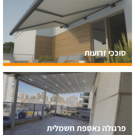
סוככי זרועות
פרגולה נאספת חשמלית